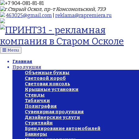
Skip
+7 904-081-81-81
to
г.Старый Оскол, пр-т Комсомольский, 73Э
content
463025@gmail.com
|
reklama@rapremiera.ru
Menu
Главная
Продукция
Объемные буквы
Световой короб
Световая консоль
Крышные установки
Стенды
Таблички
Полиграфия
Сувенирная продукция
Дизайнерские услуги
Стритлайн
Брендирование автомобилей
Баннеры